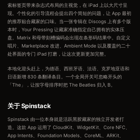
索标签页带来杂志式布局的主视觉，在 iPad 上以大尺寸呈
现。个性化的引导流程会提出四个简短的问题，让 App 最初
的推荐贴合藏家的口味。当一张专辑在 Discogs 上有多个版
本时，Your Pressing 让藏家准确指定自己拥有的实体压
盘。Matrix 和母带刻槽编码会出现在条形码结果中。自定义
唱片、Marketplace 改进、Ambient Mode 以及覆盖约二十
处界面的专门 iPad 打磨，让这次更新更加完整。
本地化迎头赶上，为德语、西班牙语、法语、克罗地亚语和
日语新增 830 条翻译条目。一个全局开关可忽略开头的
「The」，让按字母排序时把 The Beatles 归入 B。
关于 Spinstack
Spinstack 由一位本身就是活跃黑胶藏家的独立开发者打
造。这款 App 运用了 CloudKit、WidgetKit、Core NFC、
App Intents、Foundation Models、CoreML、ARKit、