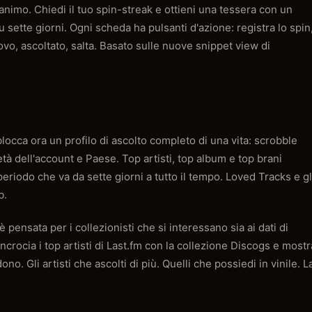
'animo. Chiedi il tuo spin-streak e ottieni una tessera con un
u sette giorni. Ogni scheda ha pulsanti d'azione: registra lo spin
uovo, ascoltato, salta. Basato sulle nuove snippet view di
occa ora un profilo di ascolto completo di una vita: scrobble
, età dell'account e Paese. Top artisti, top album e top brani
riodo che va da sette giorni a tutto il tempo. Loved Tracks e gl
b.
 pensata per i collezionisti che si interessano sia ai dati di
 Incrocia i top artisti di Last.fm con la collezione Discogs e mostr
no. Gli artisti che ascolti di più. Quelli che possiedi in vinile. L