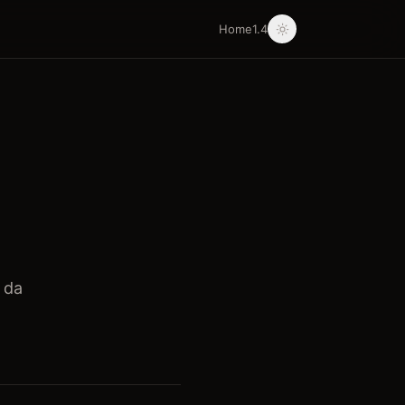
Home
1.4
 da