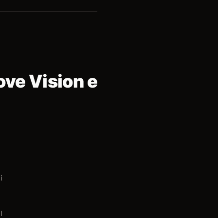
ove Vision e
i
l