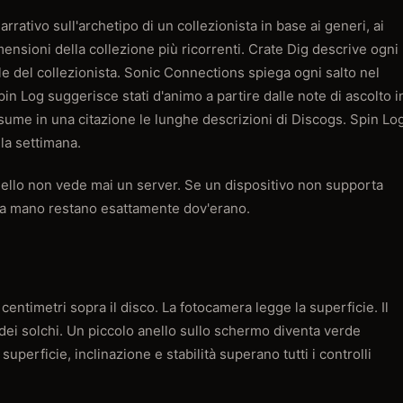
rativo sull'archetipo di un collezionista in base ai generi, ai
imensioni della collezione più ricorrenti. Crate Dig descrive ogni
le del collezionista. Sonic Connections spiega ogni salto nel
pin Log suggerisce stati d'animo a partire dalle note di ascolto i
ssume in una citazione le lunghe descrizioni di Discogs. Spin Lo
la settimana.
odello non vede mai un server. Se un dispositivo non supporta
tti a mano restano esattamente dov'erano.
i centimetri sopra il disco. La fotocamera legge la superficie. Il
dei solchi. Un piccolo anello sullo schermo diventa verde
superficie, inclinazione e stabilità superano tutti i controlli