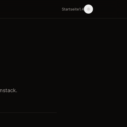
Startseite
1.4
nstack.