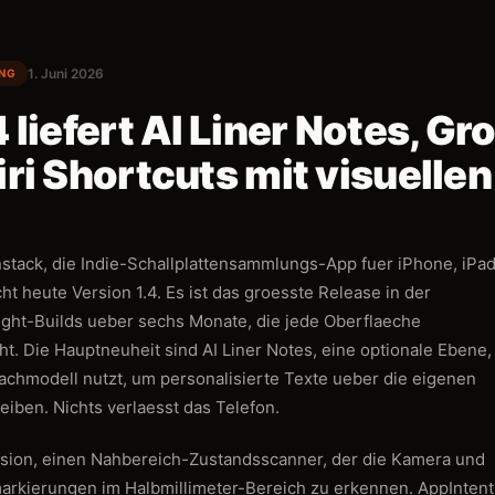
1. Juni 2026
UNG
 liefert AI Liner Notes, Gr
iri Shortcuts mit visuelle
stack, die Indie-Schallplattensammlungs-App fuer iPhone, iPad
ht heute Version 1.4. Es ist das groesste Release in der
ight-Builds ueber sechs Monate, die jede Oberflaeche
t. Die Hauptneuheit sind AI Liner Notes, eine optionale Ebene,
achmodell nutzt, um personalisierte Texte ueber die eigenen
eiben. Nichts verlaesst das Telefon.
ision, einen Nahbereich-Zustandsscanner, der die Kamera und
arkierungen im Halbmillimeter-Bereich zu erkennen. AppIntent