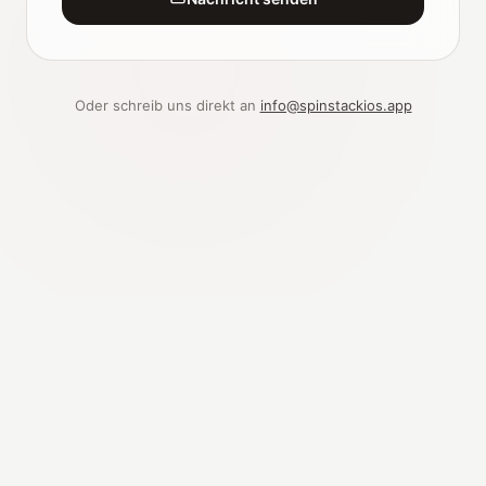
Oder schreib uns direkt an
info@spinstackios.app
© 2026 Spinstack. Alle Rechte vorbehalten.
Datenschutz
AGB
Startseite
Deutsch
Apple, Mac, iPhone, iPad, Apple TV, Apple Music, Apple Silicon und TestFlight sind
Marken von Apple Inc., eingetragen in den USA und anderen Ländern. Discogs ist
eine Marke der Zink Media, Inc. Spinstack ist nicht mit Apple Inc. oder Zink Media,
Inc. verbunden und wird nicht von diesen unterstützt.