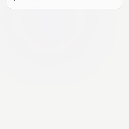
© 2026 Spinstack. Tous droits réservés.
Politique de confidentialité
Conditions
Contact
Accueil
Français
Apple, Mac, iPhone, iPad, Apple TV, Apple Music, Apple Silicon, and TestFlight are
trademarks of Apple Inc., registered in the U.S. and other countries. Discogs is a
trademark of Zink Media, Inc. Spinstack is not affiliated with or endorsed by Apple