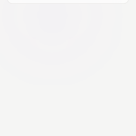
© 2026 Spinstack. All rights reserved.
プライバシーポリシー
利用規約
お問い合わせ
ホーム
日本語
Apple、Mac、iPhone、iPad、Apple TV、Apple Music、Apple SiliconおよびTestFlight
は、米国およびその他の国々におけるApple Inc.の商標です。DiscogsはZink Media, Inc.
の商標です。Spinstackは、Apple Inc.またはZink Media, Inc.とは提携しておらず、これ
らの企業による推薦も受けていません。