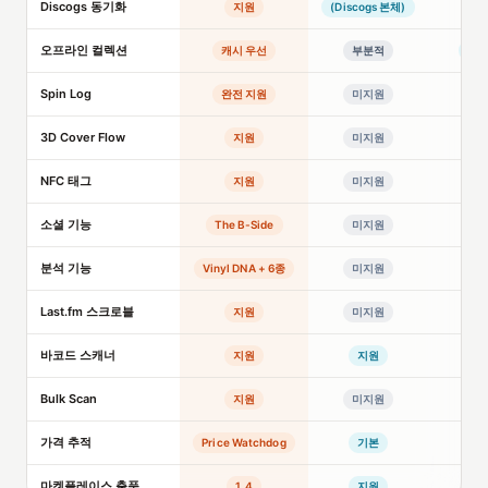
Discogs 동기화
지원
(Discogs 본체)
오프라인 컬렉션
캐시 우선
부분적
완전
Spin Log
완전 지원
미지원
미
3D Cover Flow
지원
미지원
미
NFC 태그
지원
미지원
미
소셜 기능
The B-Side
미지원
미
분석 기능
Vinyl DNA + 6종
미지원
미
Last.fm 스크로블
지원
미지원
바코드 스캐너
지원
지원
Bulk Scan
지원
미지원
미
가격 추적
Price Watchdog
기본
마켓플레이스 출품
1.4
지원