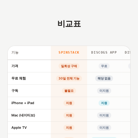
비교표
기능
SPINSTACK
DISCOGS APP
DISCO
가격
일회성 구매
무료
일회
무료 체험
30일 전체 기능
해당 없음
미
구독
불필요
미지원
미
iPhone + iPad
지원
지원
Mac (네이티브)
지원
미지원
미
Apple TV
지원
미지원
미