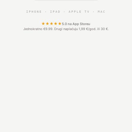
IPHONE · IPAD · APPLE TV · MAC
★★★★★
5.0 na App Storeu
·
Jednokratno €9.99. Drugi naplaćuju 1,99 €/god. ili 30 €.