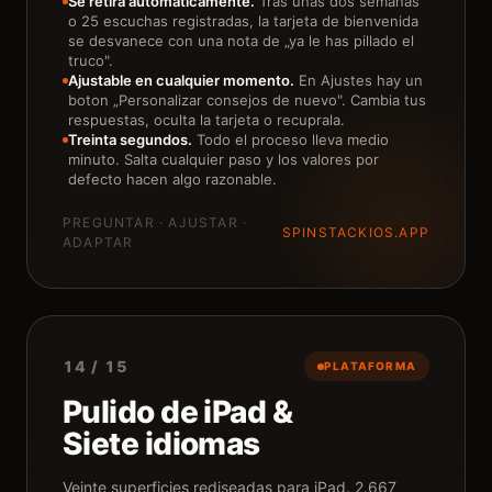
Se retira automaticamente.
Tras unas dos semanas
o 25 escuchas registradas, la tarjeta de bienvenida
se desvanece con una nota de „ya le has pillado el
truco".
Ajustable en cualquier momento.
En Ajustes hay un
boton „Personalizar consejos de nuevo". Cambia tus
respuestas, oculta la tarjeta o recuprala.
Treinta segundos.
Todo el proceso lleva medio
minuto. Salta cualquier paso y los valores por
defecto hacen algo razonable.
PREGUNTAR · AJUSTAR ·
SPINSTACKIOS.APP
ADAPTAR
14 / 15
PLATAFORMA
Pulido de iPad &
Siete idiomas
Veinte superficies rediseadas para iPad. 2.667