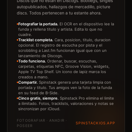
Discos que no estan en Discogs. Bootlegs, singles
autopublicados, hallazgos de mercadillo, picture
discs. Todos pertenecen a tu estante ahora.
Fotografiar la portada.
El OCR en el dispositivo lee la
funda y rellena titulo y artista. Edita lo que no
cuadre.
Tracklist completa.
Cara, posicion, titulo, duracion
opcional. El registro de escucha por pista y el
scrobbling a Last.fm funcionan igual que con un
lanzamiento de Discogs.
Todo funciona.
Ordenar, buscar, escuchas,
carpetas, etiquetas NFC, Groove Vision, widgets,
Apple TV Top Shelf. Un icono de lapiz marca los
creados a mano.
Compartir.
Spinstack genera una tarjeta limpia con
portada y titulo. Tus amigos ven la foto de la funda
en su feed de B-Side.
Cinco gratis, siempre.
Spinstack Pro elimina el limite
a ilimitado. Fotos, tracklists, valoraciones y notas se
sincronizan por iCloud.
FOTOGRAFIAR · ANADIR ·
SPINSTACKIOS.APP
POSEER