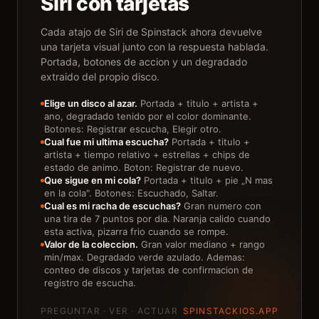
Siri con tarjetas
Cada atajo de Siri de Spinstack ahora devuelve
una tarjeta visual junto con la respuesta hablada.
Portada, botones de accion y un degradado
extraido del propio disco.
Elige un disco al azar.
Portada + titulo + artista +
ano, degradado tenido por el color dominante.
Botones: Registrar escucha, Elegir otro.
Cual fue mi ultima escucha?
Portada + titulo +
artista + tiempo relativo + estrellas + chips de
estado de animo. Boton: Registrar de nuevo.
Que sigue en mi cola?
Portada + titulo + pie „N mas
en la cola". Botones: Escuchado, Saltar.
Cual es mi racha de escuchas?
Gran numero con
una tira de 7 puntos por dia. Naranja calido cuando
esta activa, pizarra frio cuando se rompe.
Valor de la coleccion.
Gran valor mediano + rango
min/max. Degradado verde azulado. Ademas:
conteo de discos y tarjetas de confirmacion de
registro de escucha.
PREGUNTAR · VER · ACTUAR
SPINSTACKIOS.APP